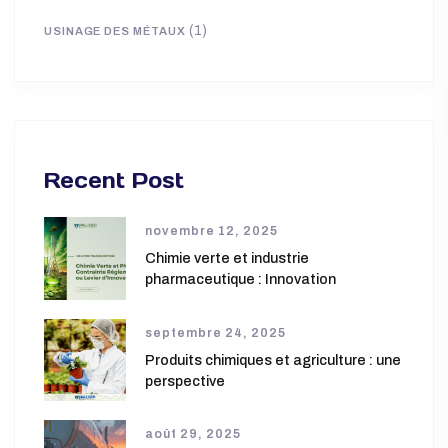
(1)
DÉTERGENTS
(2)
NETTOYAGE À SEC
(1)
NON CLASSÉ
(1)
PAPETERIE ET ENCRE
(2)
PÂTISSERIE
(1)
TEXTILE
(1)
TRANSPORT SÉCURISÉ
(1)
USINAGE DES MÉTAUX