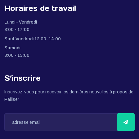
Tunisie
Numéros de téléphone:
(+216) 71 392 320
(+216) 71 490 517
(+216) 24 526 526
(+216) 52 737 594
Adresses email:
Clients:
sales@palliser.tn
Fournisseurs:
purchase@palliser.tn
Horaires de travail