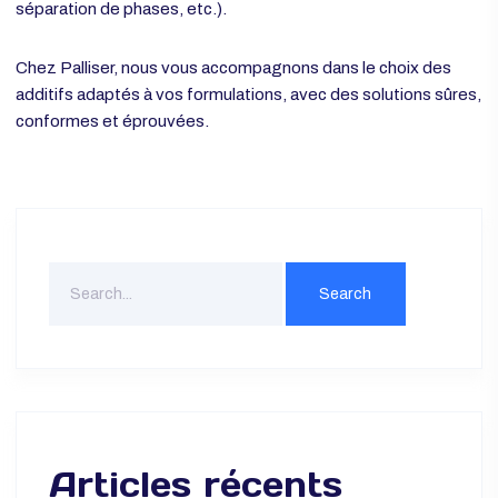
au stockage, en réduisant les pertes de qualité.
La performance d’un produit pâtissier repose sur l’équilibre
subtil entre goût, texture, durée de vie et présentation.
Maîtriser le rôle de chaque additif permet d’optimiser vos
recettes, de gagner en régularité, et d’anticiper les
problématiques techniques (rétraction, moisissure,
séparation de phases, etc.).
Chez Palliser, nous vous accompagnons dans le choix des
additifs adaptés à vos formulations, avec des solutions sûre
conformes et éprouvées.