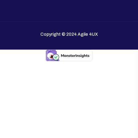
Lundi - Vendredi
8:00 - 17:00
Sauf Vendredi 12:00-14:00
Samedi
8:00 - 13:00
S’inscrire
Inscrivez-vous pour recevoir les dernières nouvelles à propos d
Palliser